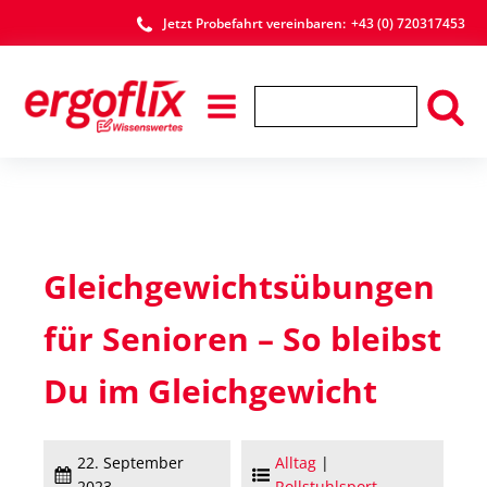
Jetzt Probefahrt vereinbaren:
+43 (0) 720317453
Gleichgewichtsübungen
für Senioren – So bleibst
Du im Gleichgewicht
22. September
Alltag
|
2023
Rollstuhlsport