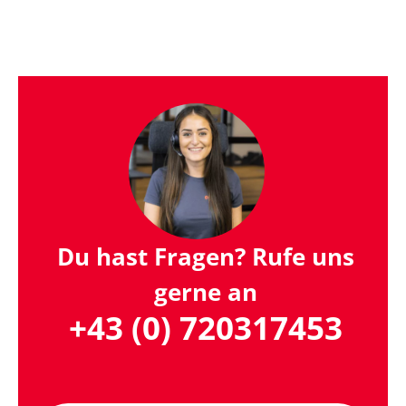
Du hast Fragen? Rufe uns
gerne an
+43 (0) 720317453